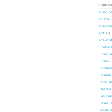
Etiquetas
Alison.c
Amazon 
Aplicaci
APP
(1)
Arte Abst
Ciberseg
Curiosida
Cursos G
E-comme
Erasmus
Estoicis
Filosofía
Flashcar
Frases I
Google 