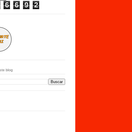
6
6
9
2
ste blog