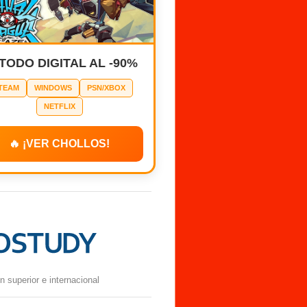
 TODO DIGITAL AL -90%
TEAM
WINDOWS
PSN/XBOX
NETFLIX
🔥 ¡VER CHOLLOS!
 superior e internacional