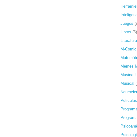
Herramie
Inteligenc
Juegos
(
Libros
(6)
Literatura
M-Comic
Matemát
Memes I
Musica L
Musical
Neurocie
Películas
Programa
Programa
Psicoanál
Psicolog