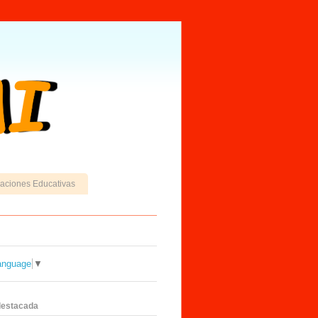
caciones Educativas
anguage
▼
destacada