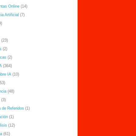
ntas Online
(14)
ia Artificial
(7)
9)
(23)
s
(2)
icas
(2)
A
(364)
ibre IA
(10)
(53)
ncia
(48)
(3)
 de Referidos
(1)
ción
(1)
isis
(12)
ía
(61)