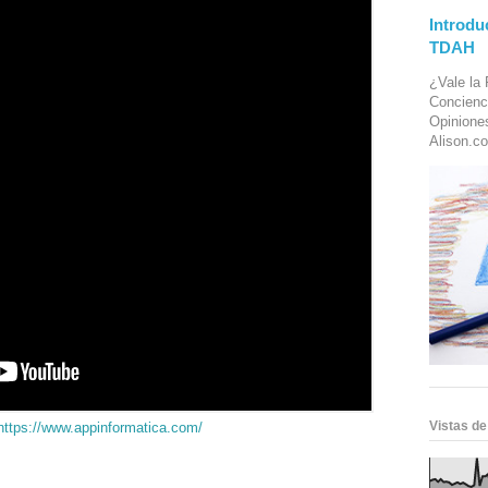
Introdu
TDAH
¿Vale la 
Concienc
Opinione
Alison.co
Vistas de
https://www.appinformatica.com/