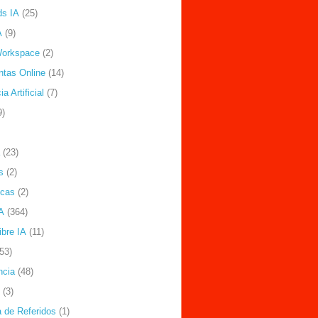
ds IA
(25)
A
(9)
Workspace
(2)
ntas Online
(14)
ia Artificial
(7)
9)
(23)
s
(2)
icas
(2)
A
(364)
ibre IA
(11)
(53)
ncia
(48)
(3)
 de Referidos
(1)