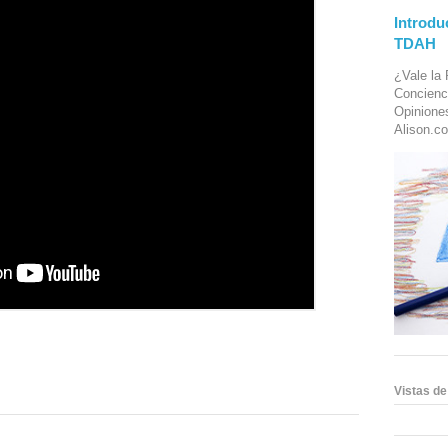
Introdu
TDAH
¿Vale la 
Concienc
Opinione
Alison.co
Vistas de