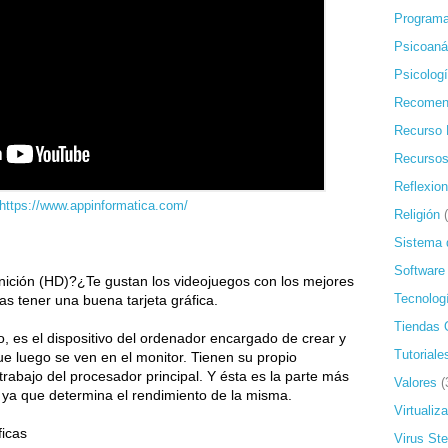
Programa
Psicoanál
Psicolog
Recomen
Recurso 
Recursos
Reflexio
https://www.appinformatica.com/
Religión
Sistema 
Software
inición (HD)?¿Te gustan los videojuegos con los mejores 
Tecnolog
as tener una buena tarjeta gráfica.
Tiendas 
eo, es el dispositivo del ordenador encargado de crear y 
Tutoriale
e luego se ven en el monitor. Tienen su propio 
rabajo del procesador principal. Y ésta es la parte más 
Valores
(
s, ya que determina el rendimiento de la misma.
Virtualiz
ficas
Virus St