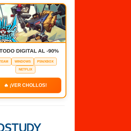
 TODO DIGITAL AL -90%
TEAM
WINDOWS
PSN/XBOX
NETFLIX
🔥 ¡VER CHOLLOS!