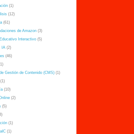
ción
(1)
isis
(12)
ía
(61)
daciones de Amazon
(3)
Educativo Interactivo
(5)
 IA
(2)
nes
(46)
(1)
de Gestión de Contenido (CMS)
(1)
(1)
ía
(10)
Online
(2)
s
(5)
3)
ación
(1)
ealC
(1)