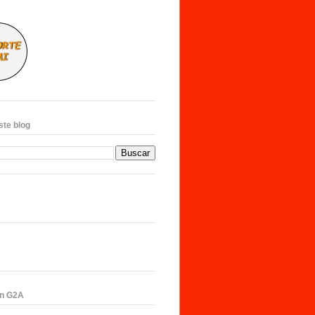
ste blog
en G2A