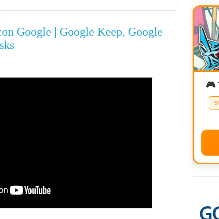
con Google | Google Keep, Google
sks
🎮
S