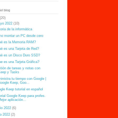
el blog
(20)
yo 2022
(10)
toria de la informática
                                                                        
o montar un PC desde cero
é es la Memoria RAM?
é es una Tarjeta de Red?
é es un Disco Duro SSD?
e es una Tarjeta Gráfica?
tión de tareas y notas con
Keep y Tasks
inistra tu tiempo con Google |
oogle Keep, Goo...
gle Keep tutorial en español
orial Google Keep para profes.
ejor aplicación...
nio 2022
(6)
lio 2022
(2)