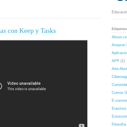
Educación
tas con Keep y Tasks
Etiquetas
Alison.c
Amazon 
Aplicaci
APP
(1)
Arte Abst
Ciberseg
Curiosida
Cursos G
E-comme
Erasmus
Estoicis
Filosofía