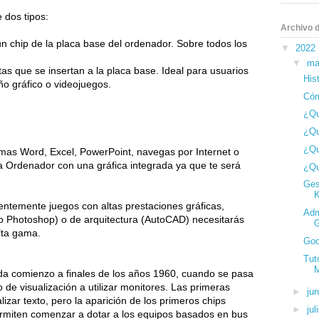
 dos tipos:
Archivo d
n chip de la placa base del ordenador. Sobre todos los 
▼
2022
▼
ma
as que se insertan a la placa base. Ideal para usuarios 
His
que van a usar programas de diseño gráfico o videojuegos.                                                  
Cóm
¿Qu
¿Qu
¿Qu
amas Word, Excel, PowerPoint, navegas por Internet o 
a Ordenador con una gráfica integrada ya que te será 
¿Qu
Ges
entemente juegos con altas prestaciones gráficas, 
Adm
 Photoshop) o de arquitectura (AutoCAD) necesitarás 
G
lta gama. 
Goo
Tut
M
s da comienzo a finales de los años 1960, cuando se pasa 
e visualización a utilizar monitores. Las primeras 
►
ju
izar texto, pero la aparición de los primeros chips 
►
ju
rmiten comenzar a dotar a los equipos basados en bus 