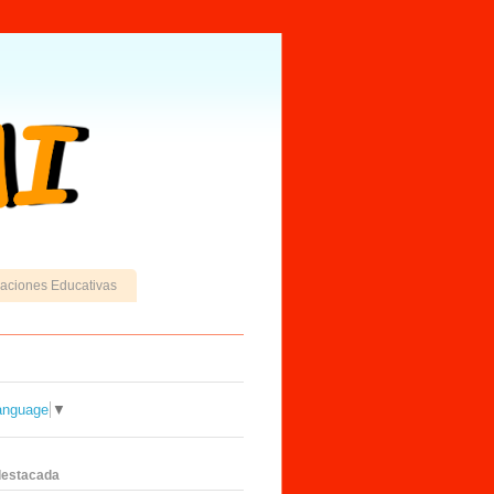
caciones Educativas
anguage
▼
destacada