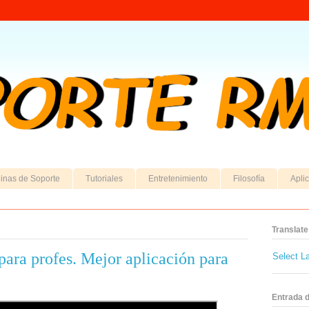
inas de Soporte
Tutoriales
Entretenimiento
Filosofía
Apli
Translate
ara profes. Mejor aplicación para
Select L
Entrada 