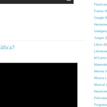
Flashcar
Frases I
Google 
Herramie
Inteligenc
Juegos
(
Libros
(6)
ráfica?
Literatura
M-Comic
Matemát
Memes I
Musica L
Musical
Neurocie
Películas
Programa