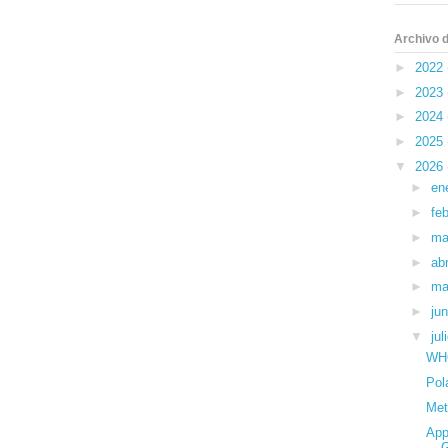
Archivo d
►
2022
►
2023
►
2024
►
2025
▼
2026
►
en
►
fe
►
ma
►
ab
►
ma
►
ju
▼
ju
WHO
Pol
Met
App