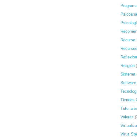
Programa
Psicoanál
Psicolog
Recomen
Recurso 
Recursos
Reflexio
Religión
Sistema 
Software
Tecnolog
Tiendas 
Tutoriale
Valores
(
Virtualiz
Virus St