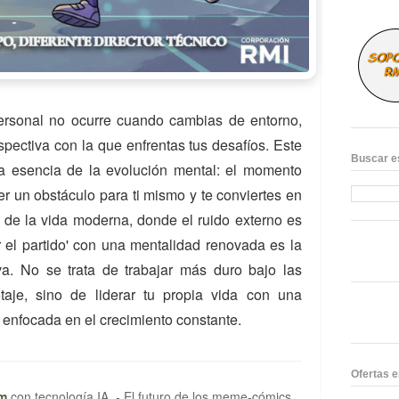
ersonal no ocurre cuando cambias de entorno,
pectiva con la que enfrentas tus desafíos. Este
Buscar e
 esencia de la evolución mental: el momento
er un obstáculo para ti mismo y te conviertes en
ía de la vida moderna, donde el ruido externo es
r el partido' con una mentalidad renovada es la
iva. No se trata de trabajar más duro bajo las
taje, sino de liderar tu propia vida con una
 enfocada en el crecimiento constante.
Ofertas 
om
con tecnología IA. - El futuro de los meme-cómics.