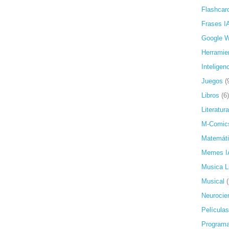
Flashcar
Frases I
Google 
Herramie
Inteligenc
Juegos
(
Libros
(6)
Literatura
M-Comic
Matemát
Memes I
Musica L
Musical
Neurocie
Películas
Programa