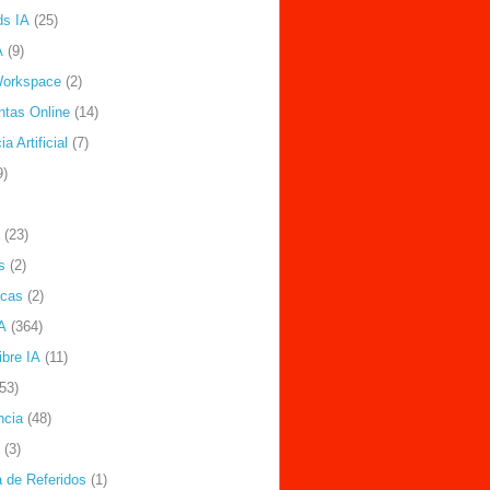
ds IA
(25)
A
(9)
Workspace
(2)
ntas Online
(14)
ia Artificial
(7)
9)
(23)
s
(2)
icas
(2)
A
(364)
ibre IA
(11)
(53)
ncia
(48)
(3)
 de Referidos
(1)