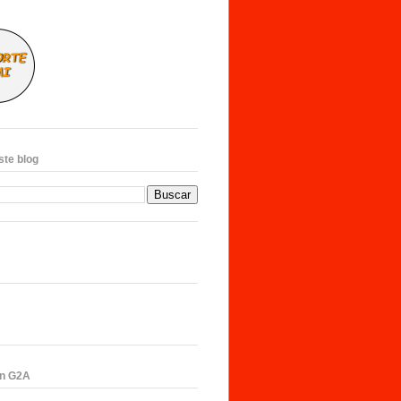
ste blog
en G2A