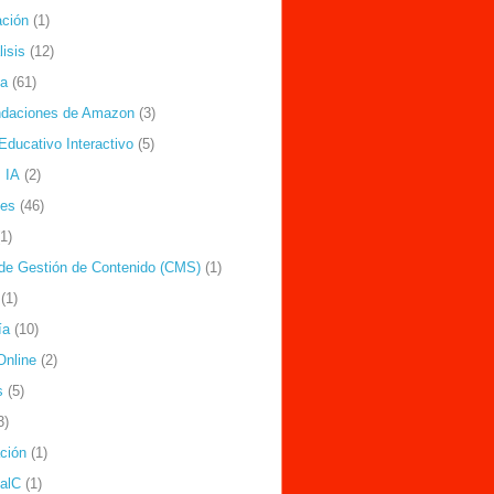
ción
(1)
isis
(12)
ía
(61)
daciones de Amazon
(3)
Educativo Interactivo
(5)
 IA
(2)
nes
(46)
(1)
de Gestión de Contenido (CMS)
(1)
(1)
ía
(10)
Online
(2)
s
(5)
3)
ación
(1)
ealC
(1)