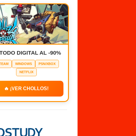
 TODO DIGITAL AL -90%
TEAM
WINDOWS
PSN/XBOX
NETFLIX
🔥 ¡VER CHOLLOS!