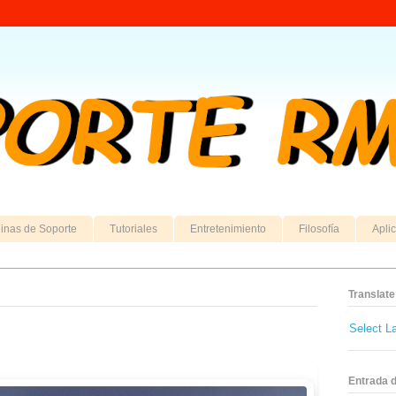
inas de Soporte
Tutoriales
Entretenimiento
Filosofía
Apli
Translate
Select L
Entrada 