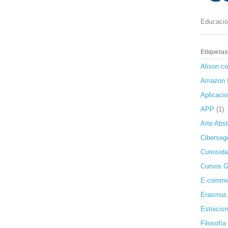
Educación
Etiquetas
Alison.c
Amazon 
Aplicaci
APP
(1)
Arte Abst
Ciberseg
Curiosida
Cursos G
E-comme
Erasmus
Estoicis
Filosofía