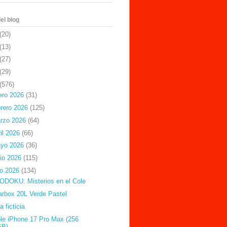
el blog
(20)
(13)
(27)
(29)
(576)
ero 2026
(31)
brero 2026
(125)
rzo 2026
(64)
ril 2026
(66)
yo 2026
(36)
nio 2026
(115)
lio 2026
(134)
DOKU: Misterios en el Cole
arbox 20L Verde Pastel
a ficticia
le iPhone 17 Pro Max (256
GB)