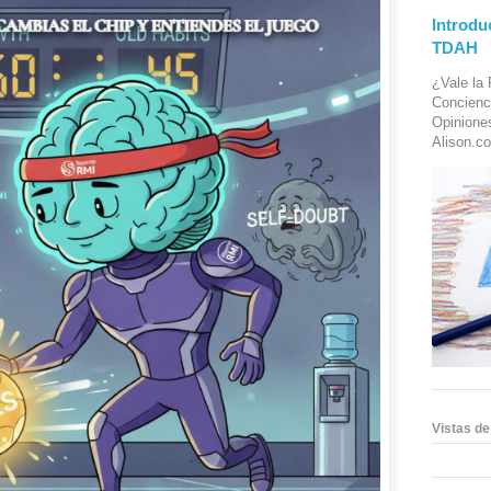
Introdu
TDAH
¿Vale la 
Concienc
Opinione
Alison.co
Vistas de