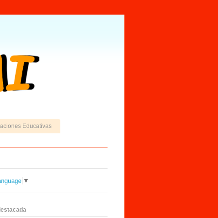
caciones Educativas
anguage
▼
destacada