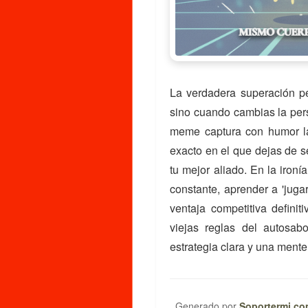
La verdadera superación p
sino cuando cambias la pers
meme captura con humor la
exacto en el que dejas de s
tu mejor aliado. En la iron
constante, aprender a 'juga
ventaja competitiva definit
viejas reglas del autosabo
estrategia clara y una mente
Generado por
Soportermi.c