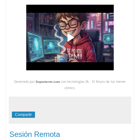
Generado por
con tecnologías IA. - El futuro de los meme-
Soportermi.com
cómics.
Compartir
Sesión Remota