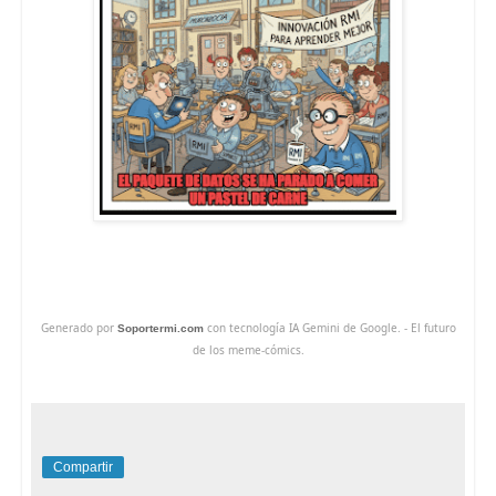
Generado por
con tecnología IA Gemini de Google. - El futuro
Soportermi.com
de los meme-cómics.
Compartir