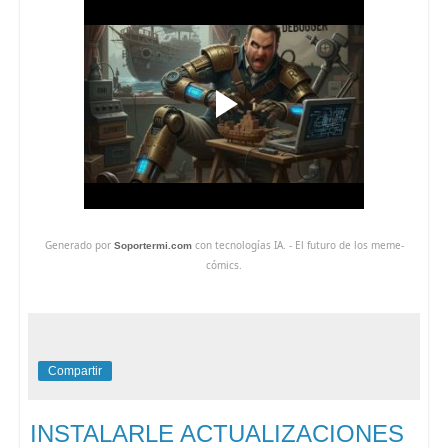
Generado por
con tecnologías IA. - El futuro de los meme-
Soportermi.com
cómics.
Compartir
INSTALARLE ACTUALIZACIONES