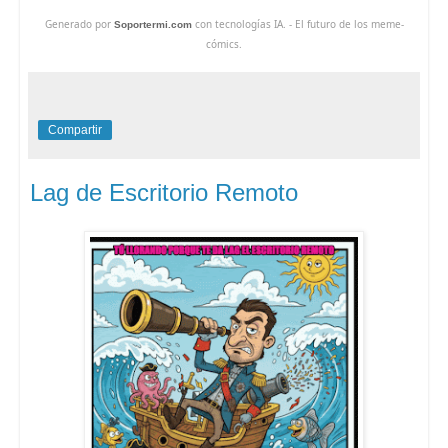
Generado por
con tecnologías IA. - El futuro de los meme-
Soportermi.com
cómics.
Compartir
Lag de Escritorio Remoto