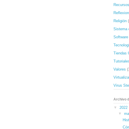
Recursos
Reflexio
Religión
Sistema 
Software
Tecnolog
Tiendas 
Tutoriale
Valores
(
Virtualiz
Virus St
Archivo d
▼
2022
▼
ma
His
Cóm