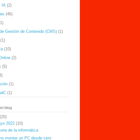
 IA
(2)
nes
(46)
(1)
de Gestión de Contenido (CMS)
(1)
(1)
ía
(10)
Online
(2)
s
(5)
3)
ación
(1)
ealC
(1)
el blog
(20)
yo 2022
(10)
toria de la informática
o montar un PC desde cero