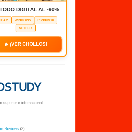
 TODO DIGITAL AL -90%
TEAM
WINDOWS
PSN/XBOX
NETFLIX
🔥 ¡VER CHOLLOS!
 superior e internacional
om Reviews
(2)