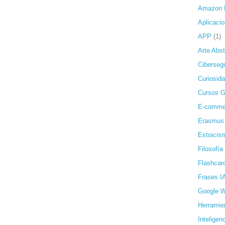
Amazon 
Aplicaci
APP
(1)
Arte Abst
Ciberseg
Curiosida
Cursos G
E-comme
Erasmus
Estoicis
Filosofía
Flashcar
Frases I
Google 
Herramie
Inteligenc