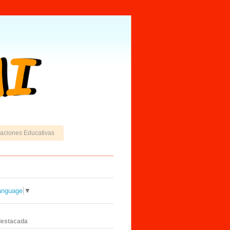
caciones Educativas
anguage
▼
destacada