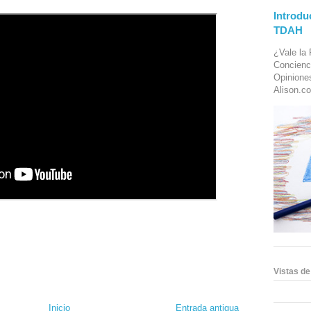
Introdu
TDAH
¿Vale la 
Concienc
Opinione
Alison.co
Vistas de
Inicio
Entrada antigua