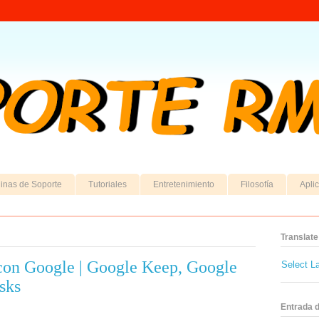
inas de Soporte
Tutoriales
Entretenimiento
Filosofía
Apli
Translate
con Google | Google Keep, Google
Select L
sks
Entrada 