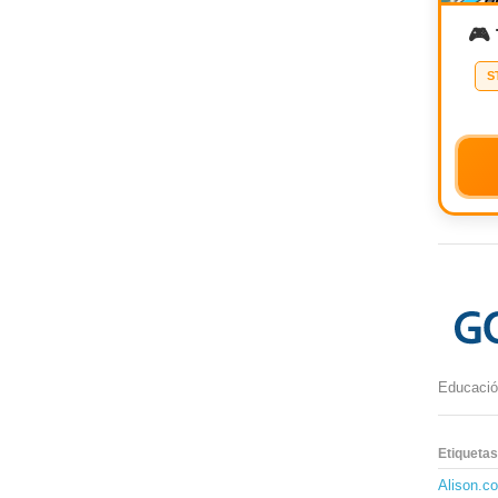
🎮
S
Educación
Etiquetas
Alison.c