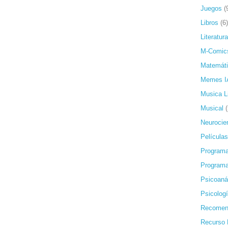
Juegos
(
Libros
(6)
Literatura
M-Comic
Matemát
Memes I
Musica L
Musical
Neurocie
Películas
Programa
Programa
Psicoanál
Psicolog
Recomen
Recurso 