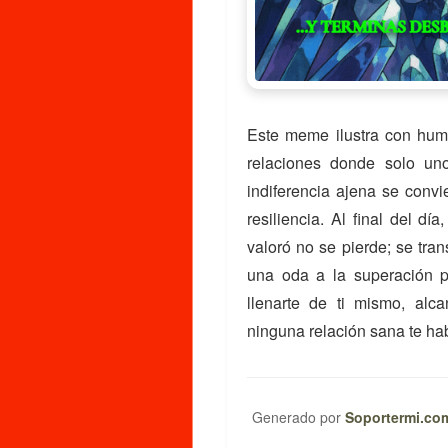
Este meme ilustra con humo
relaciones donde solo uno
indiferencia ajena se convi
resiliencia. Al final del d
valoró no se pierde; se tra
una oda a la superación pe
llenarte de ti mismo, al
ninguna relación sana te hab
Generado por
Soportermi.co