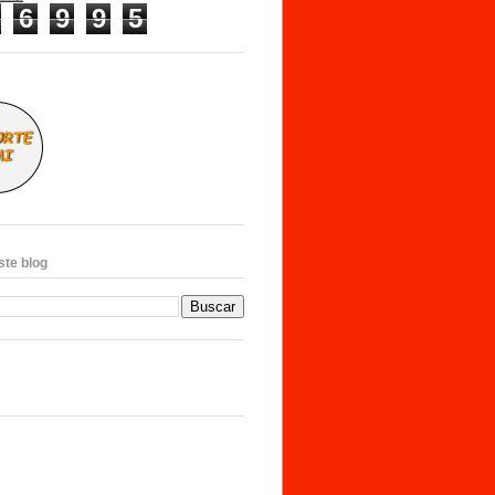
6
9
9
5
ste blog