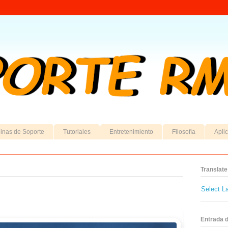
inas de Soporte
Tutoriales
Entretenimiento
Filosofía
Apli
Translate
Select L
Entrada 