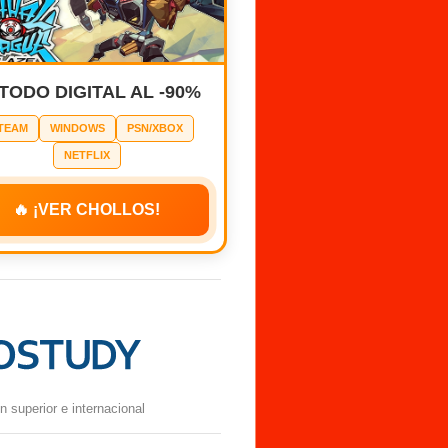
 TODO DIGITAL AL -90%
TEAM
WINDOWS
PSN/XBOX
NETFLIX
🔥 ¡VER CHOLLOS!
 superior e internacional