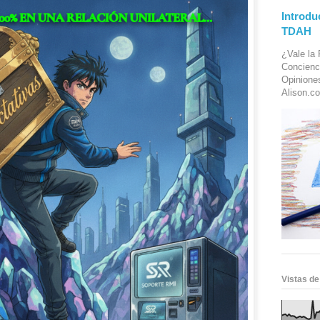
Introdu
TDAH
¿Vale la 
Concienc
Opinione
Alison.co
Vistas de