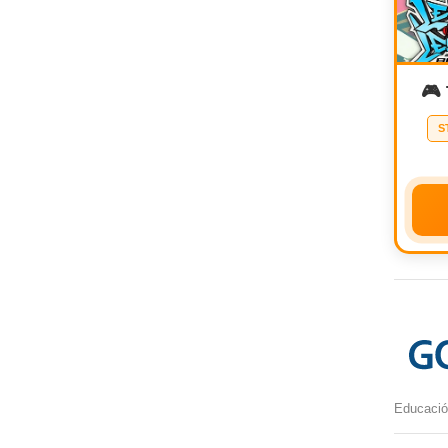
🎮
S
Educación