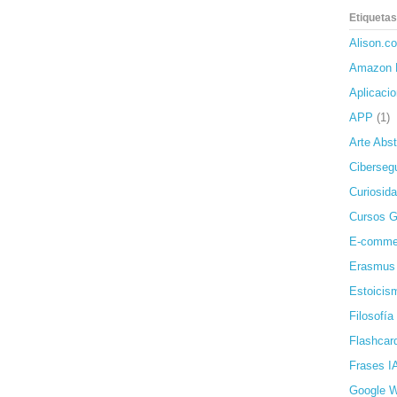
Etiquetas
Alison.c
Amazon 
Aplicaci
APP
(1)
Arte Abst
Ciberseg
Curiosida
Cursos G
E-comme
Erasmus
Estoicis
Filosofía
Flashcar
Frases I
Google 