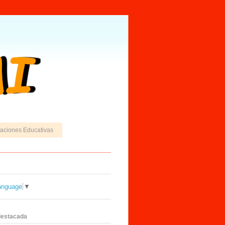
caciones Educativas
anguage
▼
destacada