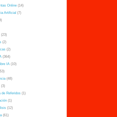
ntas Online
(14)
ia Artificial
(7)
9)
(23)
s
(2)
icas
(2)
A
(364)
ibre IA
(10)
(53)
ncia
(48)
(3)
 de Referidos
(1)
ción
(1)
isis
(12)
ía
(61)