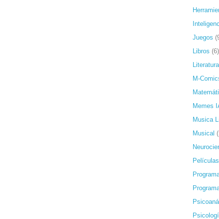
Herramie
Inteligenc
Juegos
(
Libros
(6)
Literatura
M-Comic
Matemát
Memes I
Musica L
Musical
Neurocie
Películas
Programa
Programa
Psicoanál
Psicolog