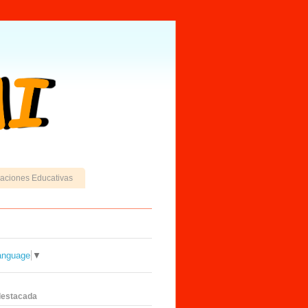
caciones Educativas
anguage
▼
destacada