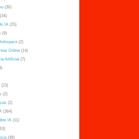
mo
(30)
(34)
ds IA
(25)
A
(9)
Workspace
(2)
ntas Online
(14)
ia Artificial
(7)
9)
(23)
s
(2)
icas
(2)
A
(364)
ibre IA
(11)
(53)
ncia
(48)