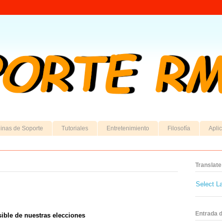
inas de Soporte
Tutoriales
Entretenimiento
Filosofía
Apli
Translate
Select L
Entrada 
isible de nuestras elecciones