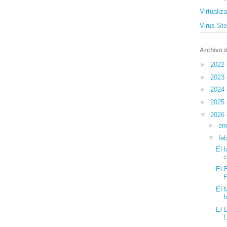
Virtualiz
Virus St
Archivo d
►
2022
►
2023
►
2024
►
2025
▼
2026
►
en
▼
fe
El 
c
El 
P
El 
I
El 
L