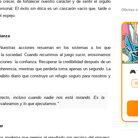
crecer, de fortalecer nuestro carácter y de sentir el orgullo
rsonal. El éxito sin ética es un cascarón vacío que, tarde o
Ofertas 
l espejo.
fianza
Nuestras acciones resuenan en los sistemas a los que
 y la sociedad. Cuando recurrimos al juego sucio, erosionamos
aciones: la confianza. Recuperar la credibilidad después de un
coherencia, mientras que perderla toma apenas un segundo. La
🎮
hábito diario que construye un refugio seguro para nosotros y
S
rrecto, incluso cuando nadie nos está mirando. Es la
 valoramos y lo que ejecutamos."
ar
va moderna que premia el resultado por encima del proceso.