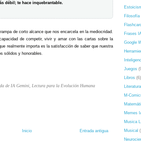
ás débil; te hace inquebrantable.
Estoicis
Filosofía
Flashcar
 trampa de corto alcance que nos encarcela en la mediocridad.
Frases I
capacidad de competir, vivir y amar con las cartas sobre la
Google 
o que realmente importa es la satisfacción de saber que nuestra
Herramie
os sólidos y honorables.
Inteligenc
Juegos
(
Libros
(6)
da de IA Gemini, Lectura para la Evolución Humana
Literatura
M-Comic
Matemát
Memes I
Musica L
Musical
Inicio
Entrada antigua
Neurocie