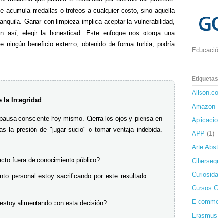
e acumula medallas o trofeos a cualquier costo, sino aquella
anquila. Ganar con limpieza implica aceptar la vulnerabilidad,
n así, elegir la honestidad. Este enfoque nos otorga una
ue ningún beneficio externo, obtenido de forma turbia, podría
Educación
Etiquetas
Alison.c
e la Integridad
Amazon 
a pausa consciente hoy mismo. Cierra los ojos y piensa en
Aplicaci
as la presión de "jugar sucio" o tomar ventaja indebida.
APP
(1)
Arte Abst
cto fuera de conocimiento público?
Ciberseg
Curiosida
to personal estoy sacrificando por este resultado
Cursos G
E-comme
stoy alimentando con esta decisión?
Erasmus