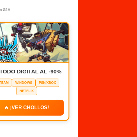
en G2A
 TODO DIGITAL AL -90%
TEAM
WINDOWS
PSN/XBOX
NETFLIX
🔥 ¡VER CHOLLOS!