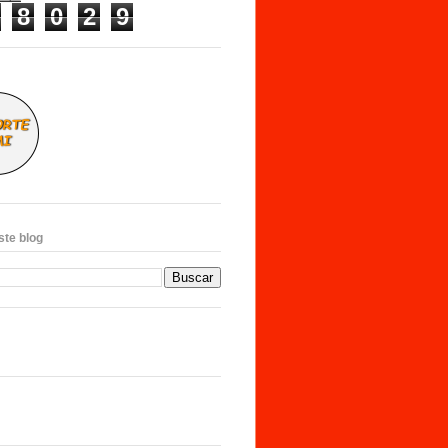
8
0
2
9
ste blog