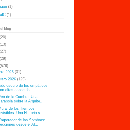
ación
(1)
ealC
(1)
el blog
(20)
(13)
(27)
(29)
(576)
ero 2026
(31)
brero 2026
(125)
lado oscuro de los empáticos
on altas capacida...
Eco de la Cumbre: Una
arábola sobre la Arquite...
Mural de los Tiempos
nvisibles: Una Historia s...
Emperador de las Sombras:
ecciones desde el Al...