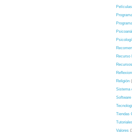
Películas
Programa
Programa
Psicoanál
Psicolog
Recomen
Recurso 
Recursos
Reflexio
Religión
Sistema 
Software
Tecnolog
Tiendas 
Tutoriale
Valores
(